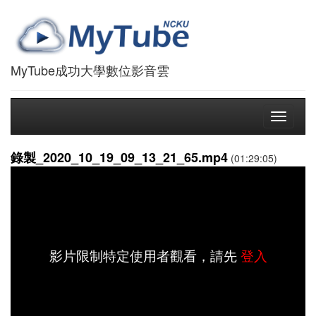
MyTube成功大學數位影音雲
Toggle
navigati
錄製_2020_10_19_09_13_21_65.mp4
(01:29:05)
影片限制特定使用者觀看，請先
登入