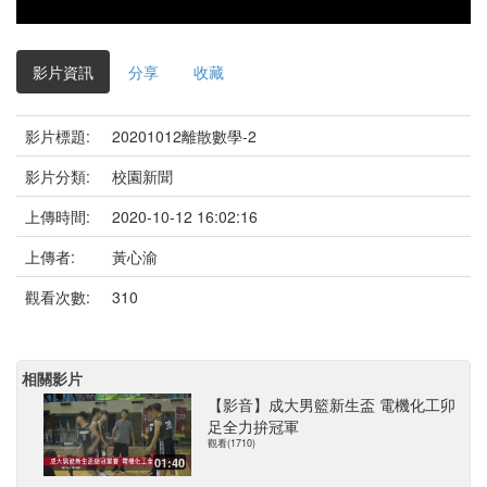
影片資訊
分享
收藏
影片標題:
20201012離散數學-2
影片分類:
校園新聞
上傳時間:
2020-10-12 16:02:16
上傳者:
黃心渝
觀看次數:
310
相關影片
【影音】成大男籃新生盃 電機化工卯
足全力拚冠軍
觀看(1710)
01:40