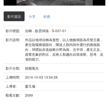
影
片
影片資訊
分享
收藏
影片標題:
自轉 - 點雲掃描 - S-037-01
影片說明:
作品以地球自轉為發想，以人物臉側面為符號元素，
產生陰陽兩個面向，闡述人類內與外運行的兩個面
向，球體如赤道線般分野為南、北半球，產生正反、
虛實意象的對比，反映人類趨向自我省察、思考、反
省的能力。
影片分類:
校園風光
上傳時間:
2014-10-03 13:54:28
上傳者:
廖又儀
觀看次數:
2099