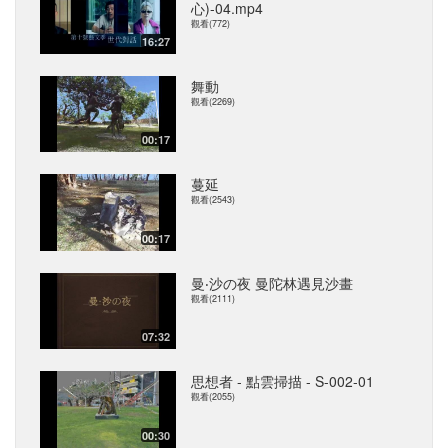
心)-04.mp4
觀看(772)
16:27
舞動
觀看(2269)
00:17
蔓延
觀看(2543)
00:17
曼‧沙の夜 曼陀林遇見沙畫
觀看(2111)
07:32
思想者 - 點雲掃描 - S-002-01
觀看(2055)
00:30