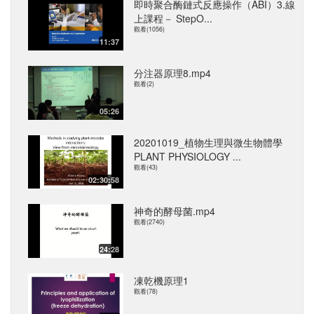
即時聚合酶鏈式反應操作（ABI）3.線
上課程－ StepO...
觀看(1056)
11:37
分注器原理8.mp4
觀看(2)
05:26
20201019_植物生理與微生物體學
PLANT PHYSIOLOGY ...
觀看(43)
02:30:58
神奇的酵母菌.mp4
觀看(2740)
24:28
凍乾機原理1
觀看(78)