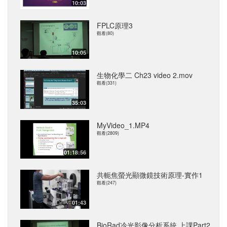
10:03
FPLC原理3
觀看(80)
10:05
生物化學二 Ch23 video 2.mov
觀看(331)
35:03
MyVideo_1.MP4
觀看(2809)
01:18:56
共軛焦螢光顯微鏡技術原理-實作1
觀看(247)
01:43
BioRad冷光影像分析系統 上課Part2