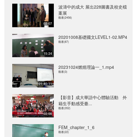
波濤中的成大 展出228圖書及校史檔
案展
觀看(2456)
02:07
20201008基礎國文LEVEL1-02.MP4
觀看(87)
15:24
20231024燃燒理論一_1.mp4
觀看(3)
01:40:11
【影音】成大華語中心體驗活動 外
籍生手動感受臺...
觀看(352)
02:00
FEM_chapter_1_6
觀看(22)