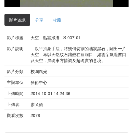
影
片
影片資訊
分享
收藏
影片標題:
天空 - 點雲掃描 - S-007-01
影片說明:
以半抽象手法，將幾何切割的牆狀黑石，闢出一片
天空，再以天然紋石鑲嵌在圓洞口，如雲朵飄過窗口
及天空，展現東方情調及超現實的意境。
影片分類:
校園風光
主辦單位:
藝術中心
上傳時間:
2014-10-01 14:24:36
上傳者:
廖又儀
觀看次數:
2078