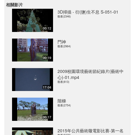
相關影片
3D掃描 - 衍(鹽)生不息 S-051-01
觀看(2346)
00:12
門神
觀看(2964)
00:19
2009校園環境藝術節紀錄片(藝術中
心)-01.mp4
觀看(813)
17:04
階梯
觀看(2754)
00:17
2015年公共藝術幑電影比賽-第一名