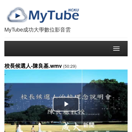
MyTube成功大學數位影音雲
Toggle
navigati
校長候選人-陳良基.wmv
(50:29)
播
放