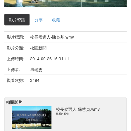
影
片
影片資訊
分享
收藏
影片標題:
校長候選人-陳良基.wmv
影片分類:
校園新聞
上傳時間:
2014-09-26 16:31:11
上傳者:
冉瑞雯
觀看次數:
3494
相關影片
校長候選人-蘇慧貞.wmv
觀看(4370)
50:23