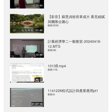
22:44
【影音】蘇慧貞校長掌成大 看見細膩
與團隊企圖心
觀看(3232)
01:49
計量經濟學二一般教室-20240418-
12.MTS
觀看(28)
10:36
1013B.mp4
觀看(118)
46:17
1141228程式設計與產業應用pt1
觀看(0)
01:07:18