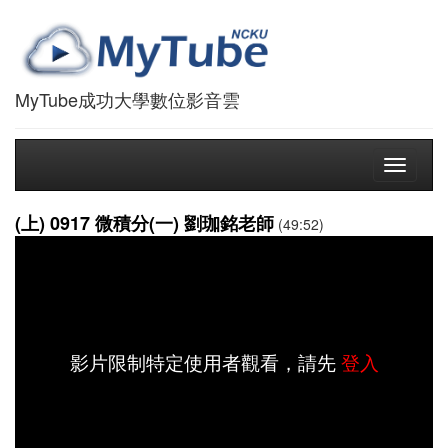
MyTube成功大學數位影音雲
Toggle
navigati
(上) 0917 微積分(一) 劉珈銘老師
(49:52)
影片限制特定使用者觀看，請先
登入