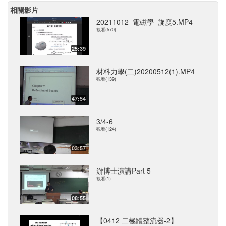
相關影片
20211012_電磁學_旋度5.MP4
觀看(570)
25:39
材料力學(二)20200512(1).MP4
觀看(139)
47:54
3/4-6
觀看(124)
03:57
游博士演講Part 5
觀看(1)
08:55
【0412 二極體整流器-2】