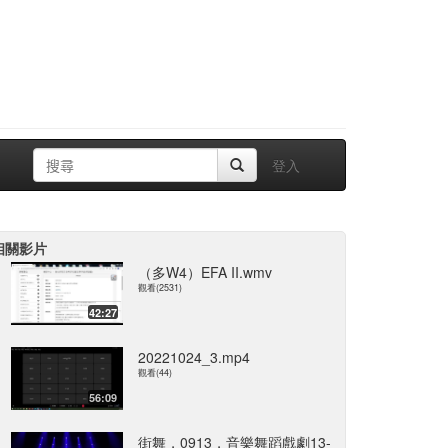
登入
相關影片
（多W4）EFA II.wmv
觀看(2531)
42:27
20221024_3.mp4
觀看(44)
56:09
街舞，0913，音樂舞蹈戲劇13-