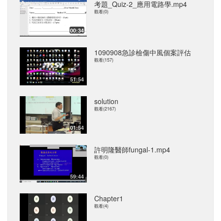
考題_Quiz-2_應用電路學.mp4
觀看(0)
00:34
1090908急診檢傷中風個案評估
觀看(157)
51:54
solution
觀看(2167)
01:54
許明隆醫師fungal-1.mp4
觀看(0)
59:44
Chapter1
觀看(4)