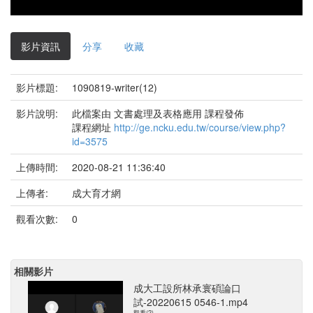
影片資訊
分享
收藏
影片標題:
1090819-writer(12)
影片說明:
此檔案由 文書處理及表格應用 課程發佈
課程網址
http://ge.ncku.edu.tw/course/view.php?
id=3575
上傳時間:
2020-08-21 11:36:40
上傳者:
成大育才網
觀看次數:
0
相關影片
成大工設所林承寰碩論口
試-20220615 0546-1.mp4
觀看(2)