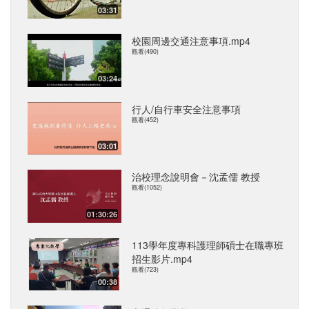
03:31
校園周邊交通注意事項.mp4
觀看(490)
03:24
行人/自行車安全注意事項
觀看(452)
03:01
治校理念說明會－沈孟儒 教授
觀看(1052)
01:30:26
113學年度專科護理師碩士在職專班
招生影片.mp4
觀看(723)
00:38