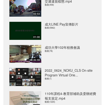
交通違規樣態.mp4
觀看(459)
02:53
成大LINE Pay宣傳影片
觀看(5962)
01:00
成功大學102年校務會議
觀看(78)
03:26:59
2022_0624_NCKU_CLS On-site
Program Virtual Orie...
觀看(1)
02:02:29
110年課程4-教育部補助及委辦經費
報支規定.mp4
觀看(1220)