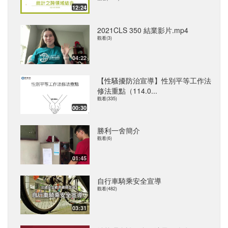
12:24
2021CLS 350 結業影片.mp4
觀看(3)
04:22
【性騷擾防治宣導】性別平等工作法
修法重點（114.0...
觀看(335)
00:30
勝利一舍簡介
觀看(6)
01:45
自行車騎乘安全宣導
觀看(482)
03:31