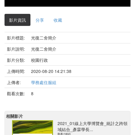
影片資訊
分享
收藏
影片標題:
光復二舍簡介
影片說明:
光復二舍簡介
影片分類:
校園行政
上傳時間:
2020-08-20 14:21:38
上傳者:
學務處住服組
觀看次數:
8
相關影片
2021_01線上大學博覽會_統計之跨領
域結合_彥霖學長...
觀看(1802)