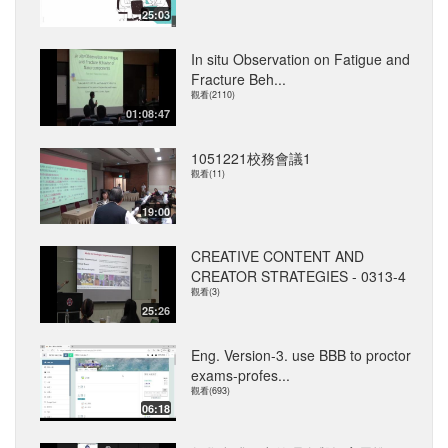
25:03
In situ Observation on Fatigue and
Fracture Beh...
觀看(2110)
01:08:47
1051221校務會議1
觀看(11)
19:00
CREATIVE CONTENT AND
CREATOR STRATEGIES - 0313-4
觀看(3)
25:26
Eng. Version-3. use BBB to proctor
exams-profes...
觀看(693)
06:18