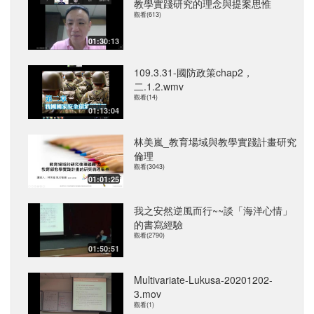
教學實踐研究的理念與提案思惟
觀看(613)
01:30:13
109.3.31-國防政策chap2，
二.1.2.wmv
觀看(14)
01:13:04
林美嵐_教育場域與教學實踐計畫研究
倫理
觀看(3043)
01:01:25
我之安然逆風而行~~談「海洋心情」
的書寫經驗
觀看(2790)
01:50:51
Multivariate-Lukusa-20201202-
3.mov
觀看(1)