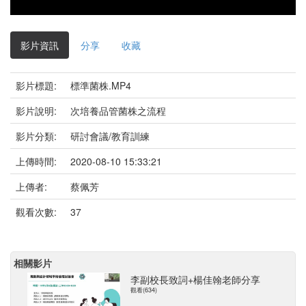
影片資訊
分享
收藏
影片標題:
標準菌株.MP4
影片說明:
次培養品管菌株之流程
影片分類:
研討會議/教育訓練
上傳時間:
2020-08-10 15:33:21
上傳者:
蔡佩芳
觀看次數:
37
相關影片
李副校長致詞+楊佳翰老師分享
觀看(634)