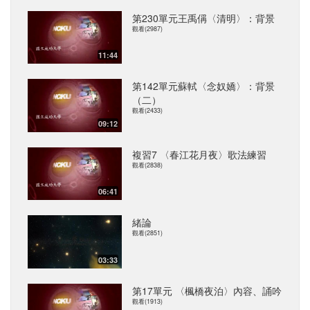
第230單元王禹偁〈清明〉：背景
觀看(2987)
11:44
第142單元蘇軾〈念奴嬌〉：背景
（二）
觀看(2433)
09:12
複習7 〈春江花月夜〉歌法練習
觀看(2838)
06:41
緒論
觀看(2851)
03:33
第17單元 〈楓橋夜泊〉內容、誦吟
觀看(1913)