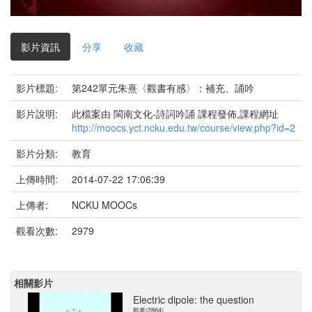
影
片
影片資訊
分享
收藏
影片標題:
第242單元朱熹〈觀書有感〉：補充、誦吟
影片說明:
此檔案由 閩南文化-詩詞吟誦 課程發佈,課程網址
http://moocs.yct.ncku.edu.tw/course/view.php?id=2
影片分類:
教育
上傳時間:
2014-07-22 17:06:39
上傳者:
NCKU MOOCs
觀看次數:
2979
相關影片
Electric dipole: the question
觀看(2864)