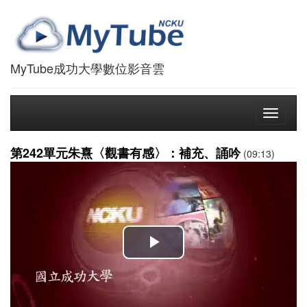
MyTube成功大學數位影音雲
Toggle
navigati
第242單元朱熹〈觀書有感〉：補充、誦吟
(09:13)
播
放