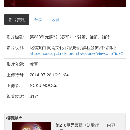
影
片
影片資訊
分享
收藏
影片標題:
第233單元蘇軾〈春宵〉：背景、誦讀、誦吟
影片說明:
此檔案由 閩南文化-詩詞吟誦 課程發佈,課程網址
http://moocs.yct.ncku.edu.tw/course/view.php?id=2
影片分類:
教育
上傳時間:
2014-07-22 16:21:34
上傳者:
NCKU MOOCs
觀看次數:
3171
相關影片
第218單元曹操〈短歌行〉：內容