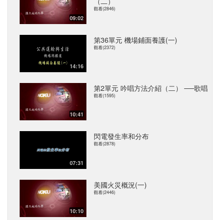
（二）
觀看(2846)
09:02
第36單元 機場鋪面養護(一)
觀看(2372)
14:16
第2單元 吟唱方法介紹（二） ──歌唱
觀看(1595)
10:41
閃電發生率和分布
觀看(2878)
07:31
美國火災概況(一)
觀看(2446)
10:10