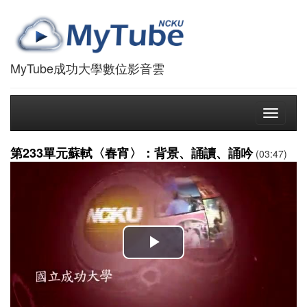
MyTube成功大學數位影音雲
Toggle
navigati
第233單元蘇軾〈春宵〉：背景、誦讀、誦吟
(03:47)
播
放