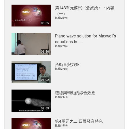
第143單元蘇軾〈念奴嬌〉：內容
（一）
觀看(2549)
08:55
Plane wave solution for Maxwell’s
equations in ...
觀看(2715)
06:56
角動量與力矩
觀看(2785)
06:02
縫線與轉動的綜合效應
觀看(2474)
02:59
第4單元之二 四聲發音特色
觀看(1819)