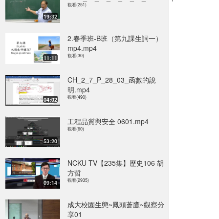
觀看(251)
19:32
2.春季班-B班（第九課生詞一）
mp4.mp4
觀看(30)
11:11
CH_2_7_P_28_03_函數的說
明.mp4
觀看(490)
04:02
工程品質與安全 0601.mp4
觀看(60)
53:20
NCKU TV【235集】歷史106 胡
方哲
觀看(2935)
09:14
成大校園生態~鳳頭蒼鷹~觀察分
享01