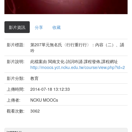
影
片
影片資訊
分享
收藏
影片標題:
第207單元無名氏〈行行重行行〉：內容（二）、誦
吟
影片說明:
此檔案由 閩南文化-詩詞吟誦 課程發佈,課程網址
http://moocs.yct.ncku.edu.tw/course/view.php?id=2
影片分類:
教育
上傳時間:
2014-07-18 13:12:33
上傳者:
NCKU MOOCs
觀看次數:
3062