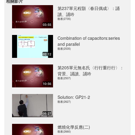
相關影片
第237單元程顥〈春日偶成〉：誦
讀、誦吟
觀看(2735)
03:55
Combination of capacitors:series
and parallel
觀看(2535)
02:12
第205單元無名氏〈行行重行行〉：
背景、誦讀、誦吟
觀看(2507)
10:56
Solution: GP21-2
觀看(2627)
05:27
燃燒化學反應(二)
觀看(2660)