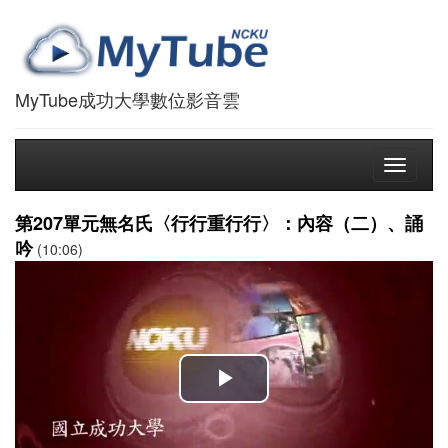
MyTube成功大學數位影音雲
Toggle
navigati
第207單元無名氏〈行行重行行〉：內容（二）、誦
吟
(10:06)
播
放