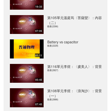
19:33
第105單元溫庭筠〈菩薩蠻〉：內容
（二）
觀看(2266)
07:05
Battery vs capacitor
觀看(2229)
01:11
第116單元李煜：〈虞美人〉：背景
觀看(2827)
05:45
第108單元李煜：〈浪淘沙〉：背景
（一）
觀看(2886)
07:45