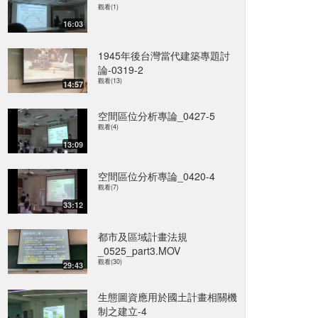
觀看(1)
16:03
1945年後台灣當代建築專題討
論-0319-2
觀看(13)
14:57
空間區位分析專論_0427-5
觀看(4)
13:09
空間區位分析專論_0420-4
觀看(7)
33:12
都市及區域計畫法規
_0525_part3.MOV
觀看(30)
29:43
生態圖資應用於國土計畫相關機
制之建立-4