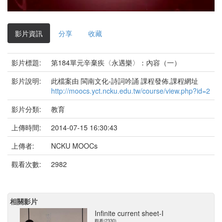
影
片
影片資訊
分享
收藏
影片標題:
第184單元辛棄疾〈永遇樂〉：內容（一）
影片說明:
此檔案由 閩南文化-詩詞吟誦 課程發佈,課程網址
http://moocs.yct.ncku.edu.tw/course/view.php?id=2
影片分類:
教育
上傳時間:
2014-07-15 16:30:43
上傳者:
NCKU MOOCs
觀看次數:
2982
相關影片
Infinite current sheet-I
觀看(2330)