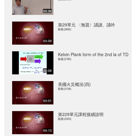
03:38
第29單元 〈無題〉誦讀、誦吟
觀看(2892)
03:59
Kelvin Plank form of the 2nd la of TD
觀看(2780)
02:09
美國火災概況(四)
觀看(2106)
03:01
第229單元課程接續說明
觀看(2353)
04:13