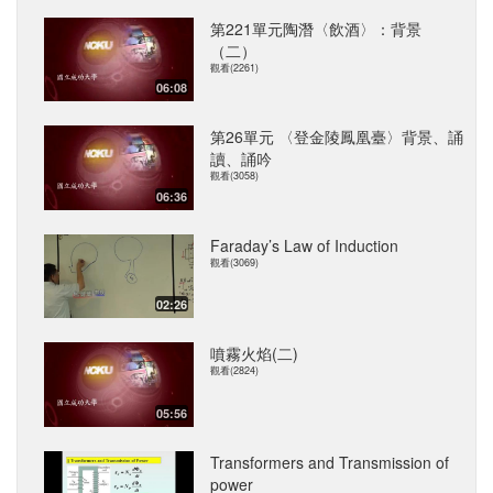
第221單元陶潛〈飲酒〉：背景
（二）
觀看(2261)
06:08
第26單元 〈登金陵鳳凰臺〉背景、誦
讀、誦吟
觀看(3058)
06:36
Faraday’s Law of Induction
觀看(3069)
02:26
噴霧火焰(二)
觀看(2824)
05:56
Transformers and Transmission of
power