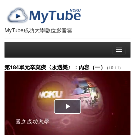
MyTube成功大學數位影音雲
Toggle
navigati
第184單元辛棄疾〈永遇樂〉：內容（一）
(10:11)
播
放