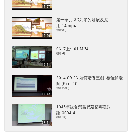
14:57
第一單元 3D列印的發展及應
用-14.mp4
觀看(31)
12:26
0617上午01.MP4
觀看(4)
19:41
2014-09-23 如何培養三創_楊佳翰老
師 (5) of 10
觀看(2799)
12:42
1945年後台灣當代建築專題討
論-0604-4
觀看(12)
37:41