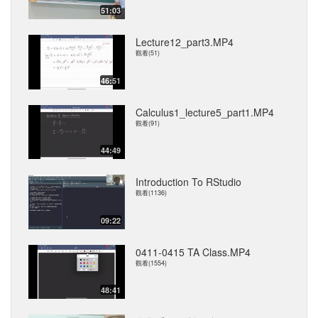
51:03
Lecture12_part3.MP4
觀看(51)
46:51
Calculus1_lecture5_part1.MP4
觀看(91)
44:49
Introduction To RStudio
觀看(1136)
09:22
0411-0415 TA Class.MP4
觀看(1554)
48:41