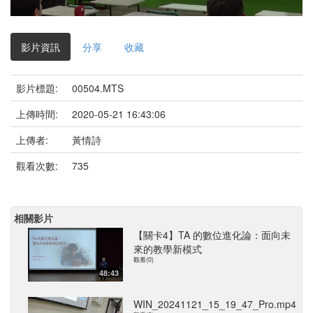
影
片
影片資訊
分享
收藏
影片標題:
00504.MTS
上傳時間:
2020-05-21 16:43:06
上傳者:
黃情詩
觀看次數:
735
相關影片
【關卡4】TA 的數位進化論：面向未
來的教學新模式
觀看(0)
48:43
WIN_20241121_15_19_47_Pro.mp4