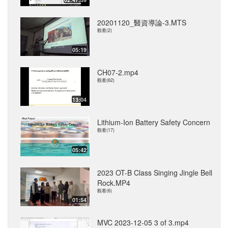
20201120_醫資導論-3.MTS
觀看(2)
05:19
CH07-2.mp4
觀看(62)
13:04
Lithium-Ion Battery Safety Concern
觀看(17)
05:42
2023 OT-B Class Singing Jingle Bell
Rock.MP4
觀看(6)
01:54
MVC 2023-12-05 3 of 3.mp4