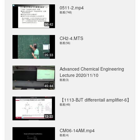
0511-2.mp4
觀看(748)
50:42
CH2-4.MTS
觀看(56)
25:33
Advanced Chemical Engineering
Lecture 2020/11/10
觀看(3)
45:44
【1113-BJT differentail amplifier-6】
觀看(49)
12:22
CM06-14AM.mp4
觀看(4)