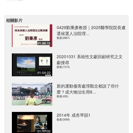
相關影片
0429劉秉彥教授｜2025醫學院院長遴
選候選人治院理...
觀看(2867)
01:00:15
20201031 系統性文獻回顧研究之文
獻搜尋
觀看(1573)
01:54:22
新的運動傷害處理觀念都說了些什
麼？成大物治生用8...
觀看(455)
07:40
2014年 成杏琴韻1
觀看(3069)
01:17:32