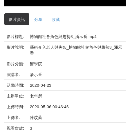
影片資訊
分享
收藏
影片標題:
博物館社會角色與趨勢3_潘示番.mp4
影片說明:
藝術介入老人與失智_博物館社會角色與趨勢3_潘示
番
影片分類:
醫學院
演講者:
潘示番
活動時間:
2020-04-23
主辦單位:
老年所
上傳時間:
2020-05-06 00:46:46
上傳者:
陳玟蓁
觀看次數:
3