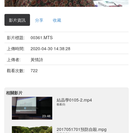
影
片
影片資訊
分享
收藏
影片標題:
00361.MTS
上傳時間:
2020-04-30 14:38:28
上傳者:
黃情詩
觀看次數:
722
相關影片
結晶學0105-2.mp4
觀看(0)
23:48
2017051701預防自殺.mpg