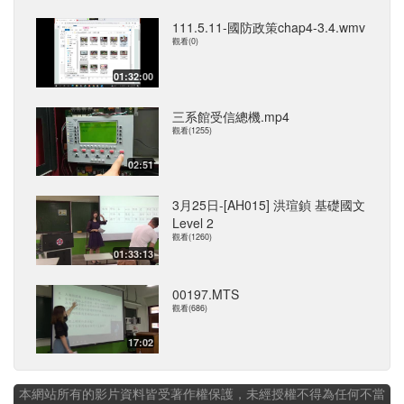
111.5.11-國防政策chap4-3.4.wmv
觀看(0)
01:32:00
三系館受信總機.mp4
觀看(1255)
02:51
3月25日-[AH015] 洪瑄鍞 基礎國文
Level 2
觀看(1260)
01:33:13
00197.MTS
觀看(686)
17:02
本網站所有的影片資料皆受著作權保護，未經授權不得為任何不當