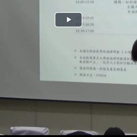
播
放
影
片