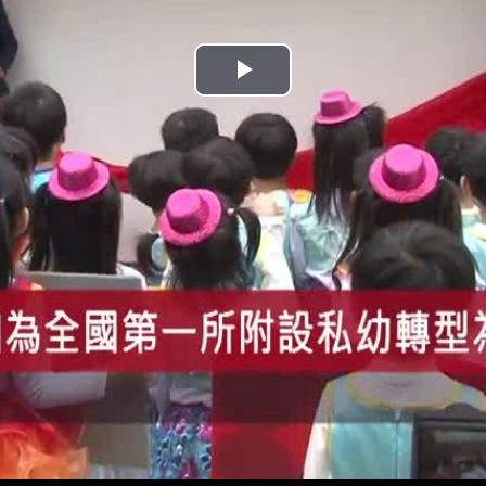
播
放
影
片